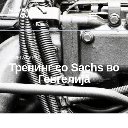
СР МЕГА АУТО
Тренинг со Sachs во
Гевгелија