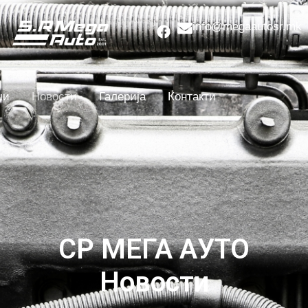
info@megaautosr.mk
чи
Новости
Галерија
Контакти
СР МЕГА АУТО
Новости