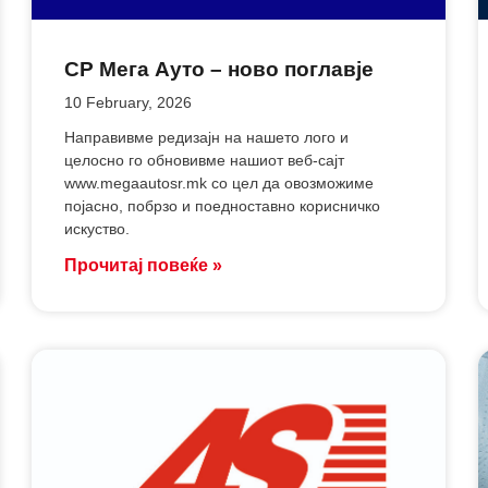
СР Мега Ауто – ново поглавје
10 February, 2026
Направивме редизајн на нашето лого и
целосно го обновивме нашиот веб-сајт
www.megaautosr.mk со цел да овозможиме
појасно, побрзо и поедноставно корисничко
искуство.
Прочитај повеќе »