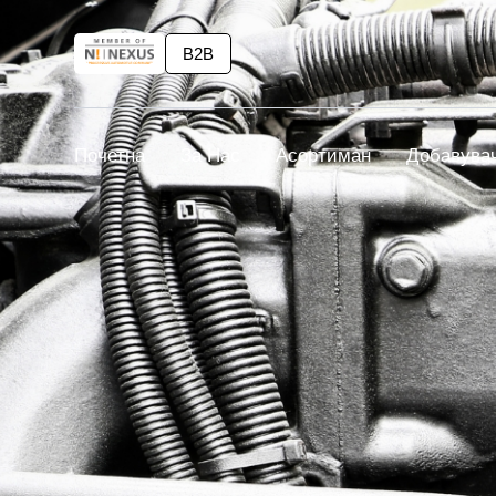
B2B
Почетна
За Нас
Асортиман
Добавува