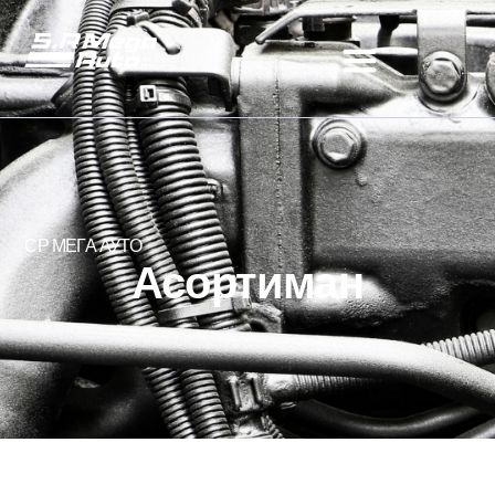
СР МЕГА АУТО
Асортиман